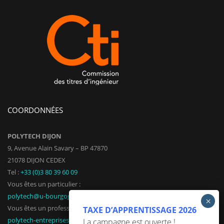
COORDONNÉES
POLYTECH DIJON
9, Avenue Alain Savary – BP 47870
21078 DIJON CEDEX
Tel :
+33 (0)3 80 39 60 09
Vous êtes un particulier :
polytech@u-bourgogne.fr
Vous êtes un professionnel :
TAXE D’APPRENTISSAGE 2026
polytech-entreprises@u-bourgogne.fr
La campagne est ouverte !