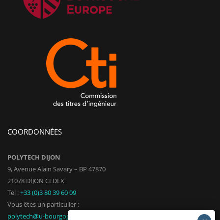
COORDONNÉES
POLYTECH DIJON
9, Avenue Alain Savary – BP 47870
21078 DIJON CEDEX
Tel :
+33 (0)3 80 39 60 09
Vous êtes un particulier :
polytech@u-bourgogne.fr