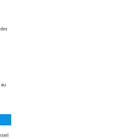
 des
 au
nseil