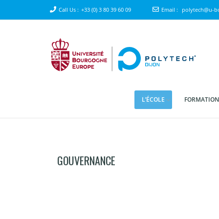
Call Us :
+33 (0) 3 80 39 60 09
Email :
polytech@u-bo
L’ÉCOLE
FORMATION
GOUVERNANCE