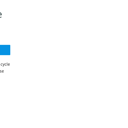
e
 cycle
 se