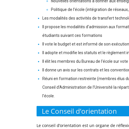
Nouvelles orientations à donner aux ense
Politique de l’école (intégration de réseaux,
Les modalités des activités de transfert techno
Il propose les modalités d’admission aux format
étudiants suivant ces formations
Il vote le budget et est informé de son exécutio
Il adopte et modifie les statuts et le règlement i
Il élit les membres du Bureau de l’école sur vot
Il donne un avis sur les contrats et les conventi
Réuni en formation restreinte (membres élus du 
Conseil d’Administration de l’Université la rép
l’école.
Le Conseil d’orientation
Le conseil d’orientation est un organe de réflex