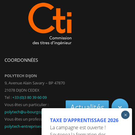
COORDONNÉES
POLYTECH DIJON
9, Avenue Alain Savary – BP 47870
21078 DIJON CEDEX
Tel :
+33 (0)3 80 39 60 09
Vous êtes un particulier :
polytech@u-bourgogne.fr
Vous êtes un professionnel :
TAXE D’APPRENTISSAGE 2026
polytech-entreprises@u-bourgogne.fr
La campagne est ouverte !
Soutenez la formation des