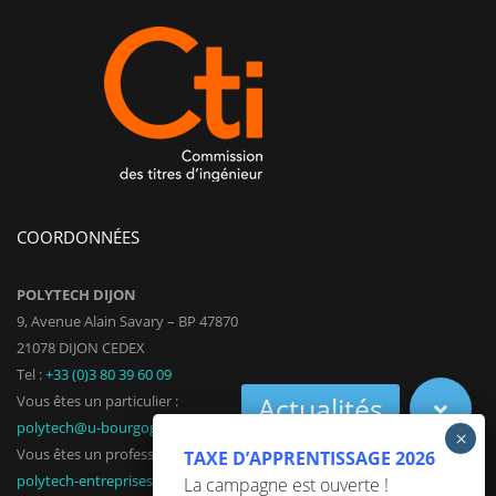
COORDONNÉES
POLYTECH DIJON
9, Avenue Alain Savary – BP 47870
21078 DIJON CEDEX
Tel :
+33 (0)3 80 39 60 09
Vous êtes un particulier :
polytech@u-bourgogne.fr
Vous êtes un professionnel :
TAXE D’APPRENTISSAGE 2026
polytech-entreprises@u-bourgogne.fr
La campagne est ouverte !